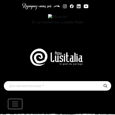
Rejoignez-nous sur
En ce moment sur
Lusitalia Radio
-