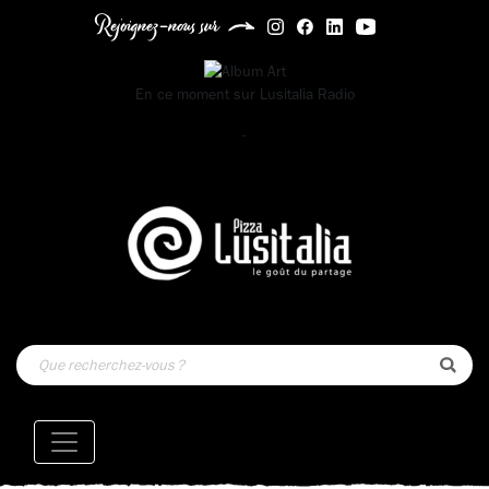
Rejoignez-nous sur
En ce moment sur
Lusitalia Radio
-