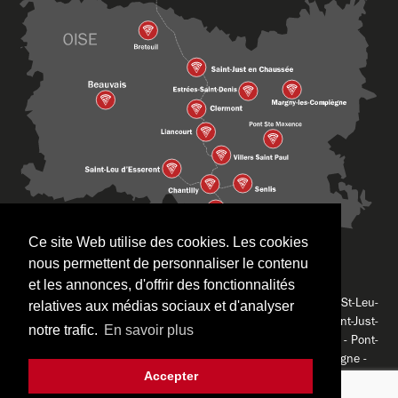
Ce site Web utilise des cookies. Les cookies
nous permettent de personnaliser le contenu
Retrouvez nos restaurants Lusitalia à
et les annonces, d'offrir des fonctionnalités
Bresles -
Breteuil -
Amiens (Centre-Ville) -
Clermont -
Senlis -
St-Leu-
relatives aux médias sociaux et d'analyser
d’Esserent -
Villers-Saint-Paul -
Chantilly -
Amiens (Sud) -
Saint-Just-
notre trafic.
En savoir plus
en-Chaussée -
Liancourt -
Coye-la-Forêt -
Cambrai -
Beauvais -
Pont-
Sainte-Maxence -
Estrées-Saint-Denis -
Margny-lès-Compiègne -
Accepter
©Lusitalia -
Mentions légales