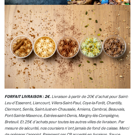
FORFAIT LIVRAISON : 2€.
Livraison à partir de 20€ d’achat pour Saint-
Leu-d’Esserent, Liancourt, Villers-Saint-Paul, Coye-la-Forêt, Chantilly,
Clermont, Senlis, Saint-Just-en-Chaussée, Amiens, Cambrai, Beauvais,
Pont-Sainte-Maxence, Estrées-saint-Denis, Margny-lès-Compiègne,
Breteuil. Et 25€ d’achats pour toutes les autres villes de livraison. Par
mesure de sécurité, nos coursiers n’ont jamais de fond de caisse. Merci
de préparer l’appoint. Paiement par CB accepté en livraison. Sauce