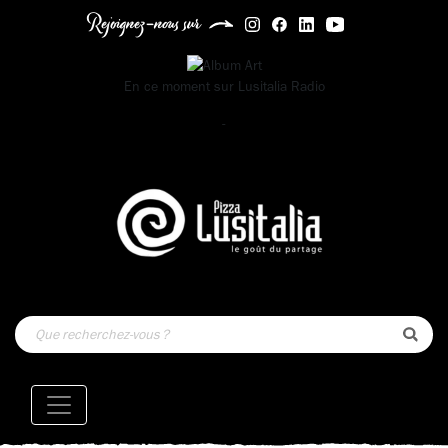
Rejoignez-nous sur
En ce moment sur
Lusitalia Radio
-