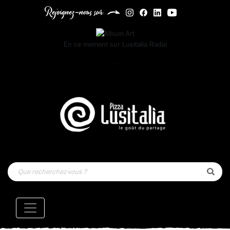
Rejoignez-nous sur
En ce moment sur
Lusitalia Radio
-