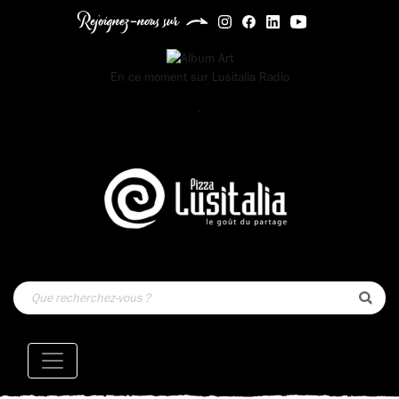
Rejoignez-nous sur
En ce moment sur
Lusitalia Radio
-