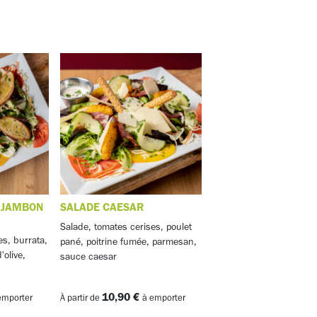
 JAMBON
SALADE CAESAR
Salade, tomates cerises, poulet
es, burrata,
pané, poitrine fumée, parmesan,
'olive,
sauce caesar
10,90 €
emporter
À partir de
à emporter