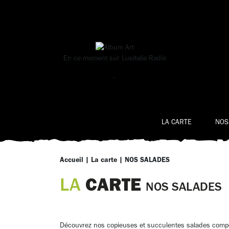
En ce moment sur
Lusitalia Radio
-
LA CARTE
NOS
Accueil
|
La carte
|
NOS SALADES
CARTE
LA
NOS SALADES
Découvrez nos copieuses et succulentes salades comp