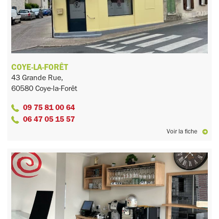
COYE-LA-FORÊT
43 Grande Rue,
60580 Coye-la-Forêt
09 75 81 00 64
06 47 05 15 57
Voir la fiche