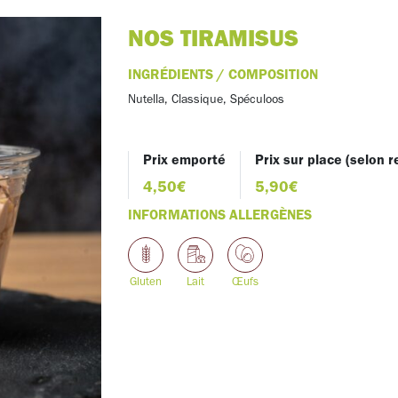
NOS TIRAMISUS
INGRÉDIENTS / COMPOSITION
Nutella, Classique, Spéculoos
Prix emporté
Prix sur place (selon 
4,50€
5,90€
INFORMATIONS ALLERGÈNES
Gluten
Lait
Œufs