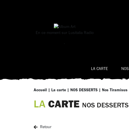
En ce moment sur
Lusitalia Radio
-
LA CARTE
NOS
Accueil
|
La carte
|
NOS DESSERTS
|
Nos Tiramisus
CARTE
LA
NOS DESSERTS
Retour