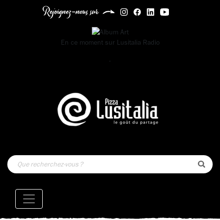
Rejoignez-nous sur
En ce moment sur
Lusitalia Radio
-